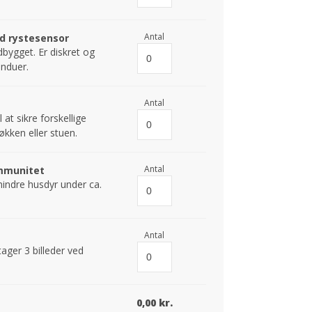
Antal
d rystesensor
bygget. Er diskret og
induer.
Antal
at sikre forskellige
kken eller stuen.
Antal
mmunitet
indre husdyr under ca.
Antal
ger 3 billeder ved
0,00 kr.