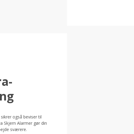
a-
ing
krer også beviser til
ra Skjern Alarmer gør din
bejde sværere.