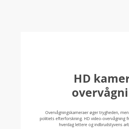
HD kamer
overvågn
Overvågningskameraer øger trygheden, men si
politiets efterforskning. HD video-overvågning f
hverdag lettere og indbrudstyvens ar