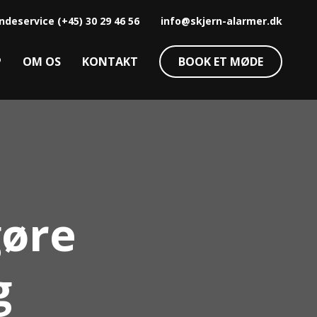
ndeservice
(+45) 30 29 46 56
info@skjern-alarmer.dk
P
OM OS
KONTAKT
BOOK ET MØDE
gøre
g