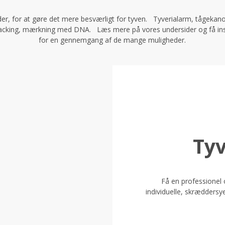
r, for at gøre det mere besværligt for tyven. Tyverialarm, tågeka
cking, mærkning med DNA. Læs mere på vores undersider og få inspi
for en gennemgang af de mange muligheder.
Ty
Få en professionel o
individuelle, skrædders