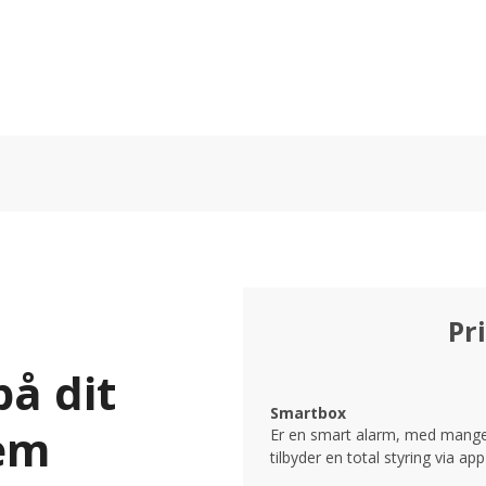
Pr
på dit
Smartbox
em
Er en smart alarm, med mange
tilbyder en total styring via ap