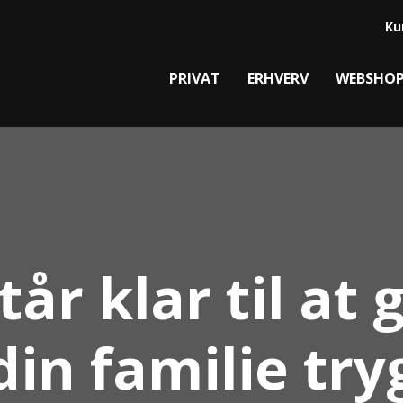
Ku
PRIVAT
ERHVERV
WEBSHO
står klar til at 
din familie try