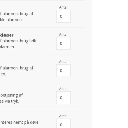
Antal
f alarmen, brug af
oble alarmen.
Antal
iklæser
f alarmen, brug brik
 alarmen.
Antal
sessensor
f alarmen, brug af
men.
Antal
betjening af
s via tryk.
Antal
onteres nemt på døre