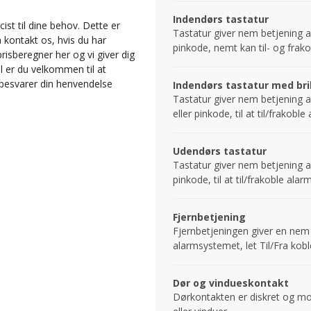
Indendørs tastatur
t til dine behov. Dette er
Tastatur giver nem betjening a
å kontakt os, hvis du har
pinkode, nemt kan til- og frak
prisberegner her og vi giver dig
l er du velkommen til at
i besvarer din henvendelse
Indendørs tastatur med br
Tastatur giver nem betjening a
eller pinkode, til at til/frakoble
Udendørs tastatur
Bevægel
Tastatur giver nem betjening a
pinkode, til at til/frakoble alar
Fjernbetjening
Fjernbetjeningen giver en nem 
alarmsystemet, let Til/Fra koble
Dør og vindueskontakt
Dørkontakten er diskret og m